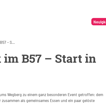
Neuigk
Praxisfrühstück im B57 – Start in den Tag mit Stil
 im B57 – Start in
trums Wegberg zu einem ganz besonderen Event getroffen: dem
ser zusammen als gemeinsames Essen und ein paar gelöste