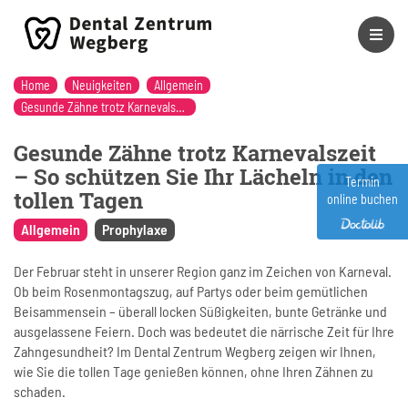
Home
Neuigkeiten
Allgemein
Gesunde Zähne trotz Karnevalszeit – So schützen Sie Ihr Lächeln in den tollen Tagen
Gesunde Zähne trotz Karnevalszeit
– So schützen Sie Ihr Lächeln in den
Termin
tollen Tagen
online buchen
Allgemein
Prophylaxe
Der Februar steht in unserer Region ganz im Zeichen von Karneval.
Ob beim Rosenmontagszug, auf Partys oder beim gemütlichen
Beisammensein – überall locken Süßigkeiten, bunte Getränke und
ausgelassene Feiern. Doch was bedeutet die närrische Zeit für Ihre
Zahngesundheit? Im Dental Zentrum Wegberg zeigen wir Ihnen,
wie Sie die tollen Tage genießen können, ohne Ihren Zähnen zu
schaden.